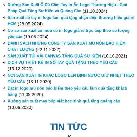
Xưởng Sản Xuất Ô Dù Cầm Tay In Ấn Logo Thương Hiệu - Giải
Pháp Quà Tặng Sự Kiện và Quảng Cáo
(11.10.2024)
Sản xuất sổ tay in logo làm quà tặng nhận diện thương hiệu giá rẻ
HCM
(28.05.2024)
Cơ sở sản xuất áo mưa có in logo giá rẻ trực tiếp theo số lượng
yêu cầu
(19.05.2024)
DANH SÁCH NHỮNG CÔNG TY SẢN XUẤT MŨ NÓN BẢO HIỂM
CHẤT LƯỢNG
(22.11.2022)
(10.10.2021)
SẢN XUẤT TÚI VẢI CANVAS TẶNG QUÀ SỰ KIỆN
DỊCH VỤ THIẾT KẾ IN SỔ TAY QUÀ TẶNG THEO YÊU CẦU
(13.12.2020)
NƠI SẢN XUẤT IN KHẮC LOGO LÊN BÌNH NƯỚC GIỮ NHIỆT THEO
YÊU CẦU
(13.11.2020)
Đặt in logo mũ nón bảo hiểm theo yêu cầu làm quà tặng khách
hàng
(11.09.2020)
Xưởng sản xuất may bóp viết học sinh quà tặng quảng cáo
(10.06.2020)
TIN TỨC