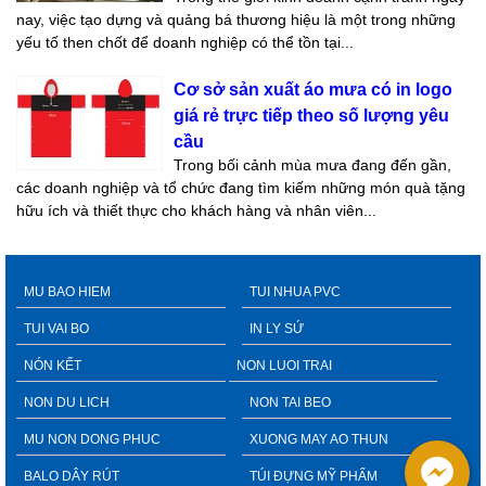
nay, việc tạo dựng và quảng bá thương hiệu là một trong những
yếu tố then chốt để doanh nghiệp có thể tồn tại...
Cơ sở sản xuất áo mưa có in logo
giá rẻ trực tiếp theo số lượng yêu
cầu
Trong bối cảnh mùa mưa đang đến gần,
các doanh nghiệp và tổ chức đang tìm kiếm những món quà tặng
hữu ích và thiết thực cho khách hàng và nhân viên...
MU BAO HIEM
TUI NHUA PVC
TUI VAI BO
IN LY SỨ
NÓN KẾT
NON LUOI TRAI
NON DU LICH
NON TAI BEO
MU NON DONG PHUC
XUONG MAY AO THUN
BALO DÂY RÚT
TÚI ĐỰNG MỸ PHẨM