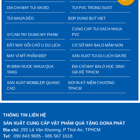
DIA CHI MAY TUI VAI BO
TUI PVC TRONG SUOT
TÚI NHỰA DẺO
BOP DUNG BUT VIET
CUNG CAP TUI XACH NHUA
VI CAM TAY DUNG MY PHAM
PVC
ĐẶT MAY GỐI CHỮ U DU LỊCH
CƠ SỞ MAY BALO MẦM NON
MAY VÍ MỸ PHẨM ĐẸP
SAN XUAT TUI DU LICH GIA RE
IN BINH NUOC NHUA QUA
ĐỊA CHỈ MAY BALO HỌC SINH
TANG
GIÁ RẺ TPHCM
SAN XUAT WOBBLER QUANG
NƠI IN KỶ NIỆM CHƯƠNG
CAO
TPHCM
THÔNG TIN LIÊN HỆ
SẢN XUẤT CUNG CẤP VẬT PHẨM QUÀ TẶNG DONA PHÁT
Địa chỉ:
292 Lê Văn Khương, P Thới An, TPHCM
Tel:
090 843 9695 - 085 567 1618