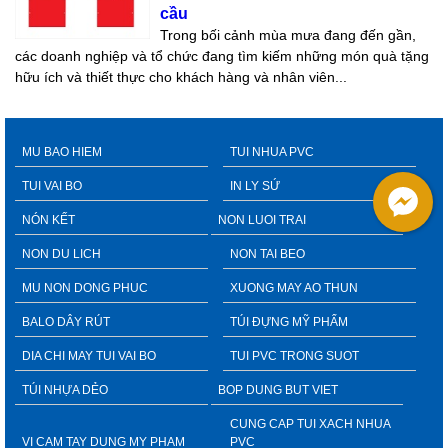
cầu
Trong bối cảnh mùa mưa đang đến gần,
các doanh nghiệp và tổ chức đang tìm kiếm những món quà tặng
hữu ích và thiết thực cho khách hàng và nhân viên...
MU BAO HIEM
TUI NHUA PVC
TUI VAI BO
IN LY SỨ
NÓN KẾT
NON LUOI TRAI
NON DU LICH
NON TAI BEO
MU NON DONG PHUC
XUONG MAY AO THUN
BALO DÂY RÚT
TÚI ĐỰNG MỸ PHẨM
DIA CHI MAY TUI VAI BO
TUI PVC TRONG SUOT
TÚI NHỰA DẺO
BOP DUNG BUT VIET
CUNG CAP TUI XACH NHUA
VI CAM TAY DUNG MY PHAM
PVC