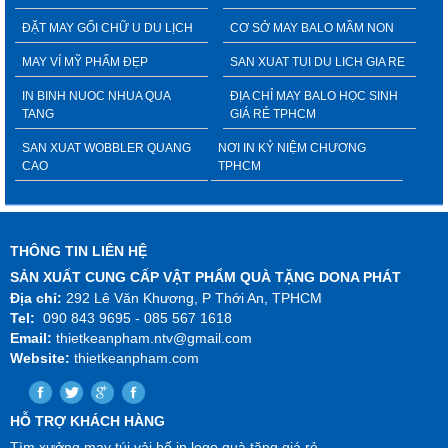
ĐẶT MAY GỐI CHỮ U DU LỊCH
CƠ SỞ MAY BALO MẦM NON
MAY VÍ MỸ PHẨM ĐẸP
SAN XUAT TUI DU LICH GIA RE
IN BINH NUOC NHUA QUA
ĐỊA CHỈ MAY BALO HỌC SINH
TANG
GIÁ RẺ TPHCM
SAN XUAT WOBBLER QUANG
NƠI IN KỶ NIỆM CHƯƠNG
CAO
TPHCM
THÔNG TIN LIÊN HỆ
SẢN XUẤT CUNG CẤP VẬT PHẨM QUÀ TẶNG DONA PHÁT
Địa chỉ:
292 Lê Văn Khương, P Thới An, TPHCM
Tel:
090 843 9695 - 085 567 1618
Email:
thietkeanpham.ntv@gmail.com
Website:
thietkeanpham.com
HỖ TRỢ KHÁCH HÀNG
Tìm xưởng may túi vải bố in logo quà tặng giá rẻ