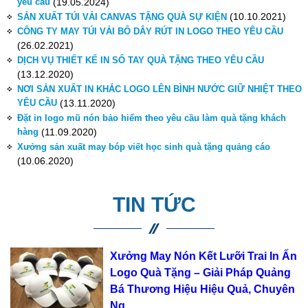
yêu cầu
(19.05.2024)
(10.10.2021)
SẢN XUẤT TÚI VẢI CANVAS TẶNG QUÀ SỰ KIỆN
CÔNG TY MAY TÚI VẢI BỐ DÂY RÚT IN LOGO THEO YÊU CẦU
(26.02.2021)
DỊCH VỤ THIẾT KẾ IN SỔ TAY QUÀ TẶNG THEO YÊU CẦU
(13.12.2020)
NƠI SẢN XUẤT IN KHẮC LOGO LÊN BÌNH NƯỚC GIỮ NHIỆT THEO
YÊU CẦU
(13.11.2020)
Đặt in logo mũ nón bảo hiểm theo yêu cầu làm quà tặng khách
hàng
(11.09.2020)
Xưởng sản xuất may bóp viết học sinh quà tặng quảng cáo
(10.06.2020)
TIN TỨC
Xưởng May Nón Kết Lưỡi Trai In Ấn
Logo Quà Tặng – Giải Pháp Quảng
Bá Thương Hiệu Hiệu Quả, Chuyên
Ng