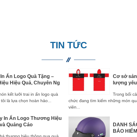
TIN TỨC
 In Ấn Logo Quà Tặng –
Cơ sở sản 
iệu Hiệu Quả, Chuyên Ng
lượng yêu
 kết lưỡi trai in ấn logo quà
Trong bối c
tôi là lựa chọn hoàn hảo...
chức đang tìm kiếm những món quà 
viên...
y In Ấn Logo Thương Hiệu
 và Quảng Cáo
DANH SÁ
BẢO HIỂ
g bá thương hiệu thông qua quà