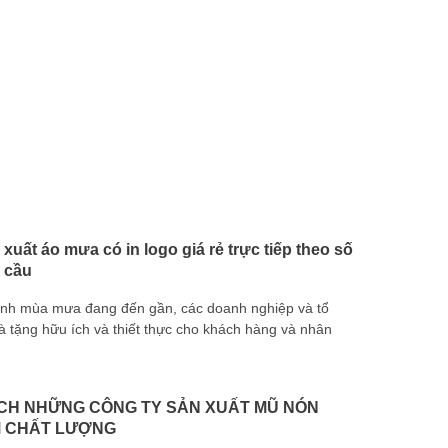
xuất áo mưa có in logo giá rẻ trực tiếp theo số
 cầu
ảnh mùa mưa đang đến gần, các doanh nghiệp và tổ
tặng hữu ích và thiết thực cho khách hàng và nhân
vải bố dây 
CH NHỮNG CÔNG TY SẢN XUẤT MŨ NÓN
M CHẤT LƯỢNG