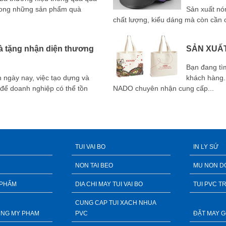
trong những sản phẩm quà
Sản xuất nó
chất lượng, kiểu dáng mà còn cần c
uà tặng nhận diện thương
SẢN XUẤT
Bạn đang tì
h ngày nay, việc tạo dựng và
khách hàng. 
 để doanh nghiệp có thể tồn
NADO chuyên nhận cung cấp...
TUI VAI BO
IN LY SỨ
NON TAI BEO
MU NON D
 PHẨM
DIA CHI MAY TUI VAI BO
TUI PVC T
CUNG CAP TUI XACH NHUA
DUNG MY PHAM
PVC
ĐẶT MAY G