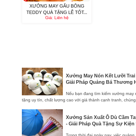
XƯỞNG MAY GẤU BÔNG
TEDDY QUÀ TẶNG LỄ TỐT...
Giá:
Liên hệ
i Đồng
Xưởng May Nón Kết Lưỡi Trai
Giải Pháp Quảng Bá Thương H
m gia
Nếu bạn đang tìm kiếm xưởng may nón
tính
tặng uy tín, chất lượng cao với giá thành cạnh tranh, chúng 
Xưởng Sản Xuất Ô Dù Cầm Ta
- Giải Pháp Quà Tặng Sự Kiện
 sản
Trong thời đại ngày nay, việc quản