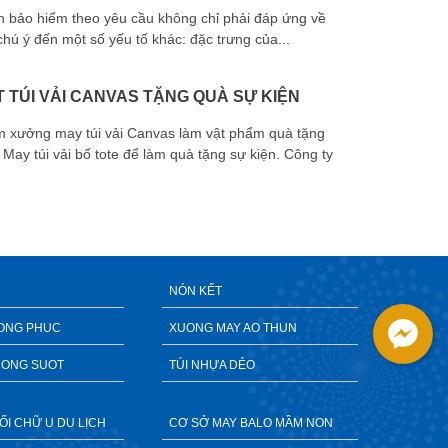
n bảo hiểm theo yêu cầu không chỉ phải đáp ứng về
tay quà tặn
hú ý đến một số yếu tố khác: đặc trưng của...
 TÚI VẢI CANVAS TẶNG QUÀ SỰ KIỆN
m xưởng may túi vải Canvas làm vật phẩm quà tặng
May túi vải bố tote để làm quà tặng sự kiện. Công ty
chuyên cun
NÓN KẾT
ONG PHUC
XUONG MAY AO THUN
RONG SUOT
TÚI NHỰA DẺO
ỐI CHỮ U DU LỊCH
CƠ SỞ MAY BALO MẦM NON