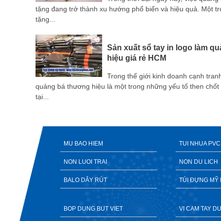
 với tất
tặng đang trở thành xu hướng phổ biến và hiệu quả. Một 
tặng...
Sản xuất sổ tay in logo làm q
Bình
hiệu giá rẻ HCM
Trong thế giới kinh doanh cạnh tran
p, sự
quảng bá thương hiệu là một trong những yếu tố then chốt
 mà còn
tại...
MU BAO HIEM
TUI NHUA PVC
NON LUOI TRAI
NON DU LICH
BALO DÂY RÚT
TÚI ĐỰNG MỸ
BOP DUNG BUT VIET
VI CAM TAY 