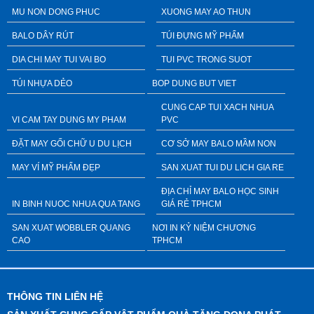
MU NON DONG PHUC
XUONG MAY AO THUN
BALO DÂY RÚT
TÚI ĐỰNG MỸ PHẨM
DIA CHI MAY TUI VAI BO
TUI PVC TRONG SUOT
TÚI NHỰA DẺO
BOP DUNG BUT VIET
CUNG CAP TUI XACH NHUA
VI CAM TAY DUNG MY PHAM
PVC
ĐẶT MAY GỐI CHỮ U DU LỊCH
CƠ SỞ MAY BALO MẦM NON
MAY VÍ MỸ PHẨM ĐẸP
SAN XUAT TUI DU LICH GIA RE
ĐỊA CHỈ MAY BALO HỌC SINH
IN BINH NUOC NHUA QUA TANG
GIÁ RẺ TPHCM
SAN XUAT WOBBLER QUANG
NƠI IN KỶ NIỆM CHƯƠNG
CAO
TPHCM
THÔNG TIN LIÊN HỆ