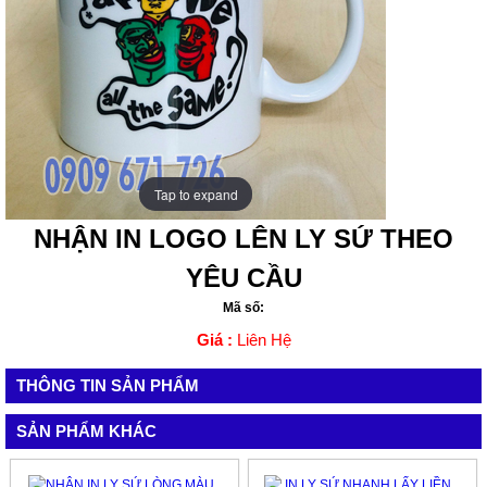
Tap to expand
Tap to expand
NHẬN IN LOGO LÊN LY SỨ THEO
YÊU CẦU
Mã số:
Giá :
Liên Hệ
THÔNG TIN SẢN PHẨM
SẢN PHẨM KHÁC