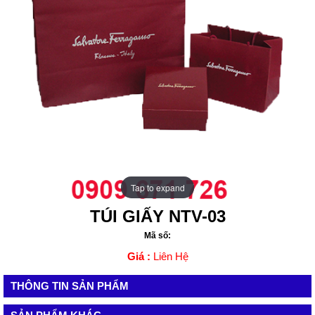
Tap to expand
Tap to expand
TÚI GIẤY NTV-03
Mã số:
Giá :
Liên Hệ
THÔNG TIN SẢN PHẨM