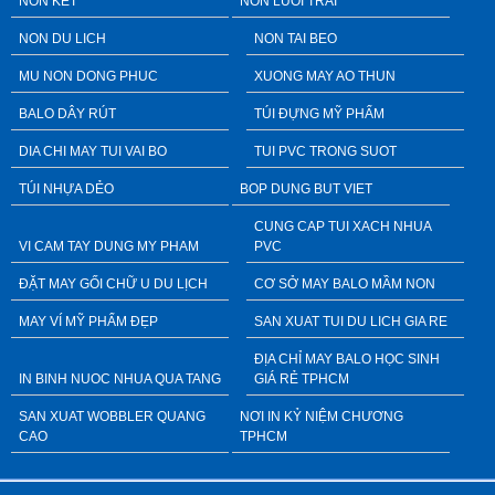
NÓN KẾT
NON LUOI TRAI
NON DU LICH
NON TAI BEO
MU NON DONG PHUC
XUONG MAY AO THUN
BALO DÂY RÚT
TÚI ĐỰNG MỸ PHẨM
DIA CHI MAY TUI VAI BO
TUI PVC TRONG SUOT
TÚI NHỰA DẺO
BOP DUNG BUT VIET
CUNG CAP TUI XACH NHUA
VI CAM TAY DUNG MY PHAM
PVC
ĐẶT MAY GỐI CHỮ U DU LỊCH
CƠ SỞ MAY BALO MẦM NON
MAY VÍ MỸ PHẨM ĐẸP
SAN XUAT TUI DU LICH GIA RE
ĐỊA CHỈ MAY BALO HỌC SINH
IN BINH NUOC NHUA QUA TANG
GIÁ RẺ TPHCM
SAN XUAT WOBBLER QUANG
NƠI IN KỶ NIỆM CHƯƠNG
CAO
TPHCM