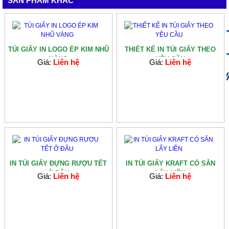
SẢN PHẨM KHÁC
TÚI GIẤY IN LOGO ÉP KIM NHŨ
THIẾT KẾ IN TÚI GIẤY THEO
VÀNG
YÊU CẦU
Giá:
Liên hệ
Giá:
Liên hệ
IN TÚI GIẤY ĐỰNG RƯỢU TẾT
IN TÚI GIẤY KRAFT CÓ SẴN
Ở ĐÂU
LẤY LIỀN
Giá:
Liên hệ
Giá:
Liên hệ