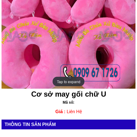
Tap to expand
Tap to expand
Cơ sở may gối chữ U
Mã số:
Giá :
Liên Hệ
THÔNG TIN SẢN PHẨM