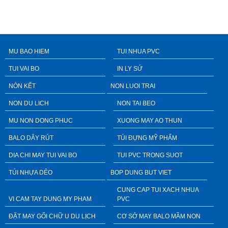
MU BAO HIEM
TUI NHUA PVC
TUI VAI BO
IN LY SỨ
NÓN KẾT
NON LUOI TRAI
NON DU LICH
NON TAI BEO
MU NON DONG PHUC
XUONG MAY AO THUN
BALO DÂY RÚT
TÚI ĐỰNG MỸ PHẨM
DIA CHI MAY TUI VAI BO
TUI PVC TRONG SUOT
TÚI NHỰA DẺO
BOP DUNG BUT VIET
CUNG CAP TUI XACH NHUA
VI CAM TAY DUNG MY PHAM
PVC
ĐẶT MAY GỐI CHỮ U DU LỊCH
CƠ SỞ MAY BALO MẦM NON