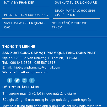
MAY VÍ MỸ PHẨM ĐẸP
SAN XUAT TUI DU LICH GIA RE
ĐỊA CHỈ MAY BALO HỌC SINH
IN BINH NUOC NHUA QUA TANG
GIÁ RẺ TPHCM
SAN XUAT WOBBLER QUANG
NƠI IN KỶ NIỆM CHƯƠNG
CAO
TPHCM
THÔNG TIN LIÊN HỆ
SẢN XUẤT CUNG CẤP VẬT PHẨM QUÀ TẶNG DONA PHÁT
Địa chỉ:
292 Lê Văn Khương, P Thới An, TPHCM
Tel:
090 843 9695 - 085 567 1618
Email:
thietkeanpham.ntv@gmail.com
Website:
thietkeanpham.com
HỖ TRỢ KHÁCH HÀNG
Tìm xưởng may túi vải bố in logo quà tặng giá rẻ
Báo giá đồng hồ treo tường in logo quà tặng doanh nghiệp
May balo trung trâm tiếng anh ở đâu? Địa chỉ may balo trung tâm