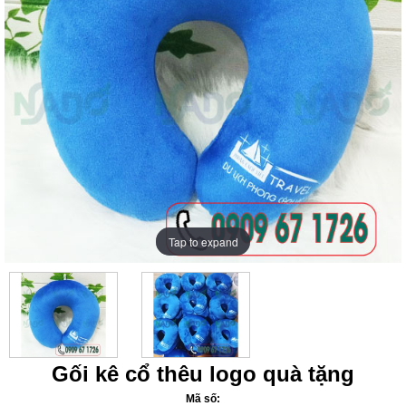
Tap to expand
Tap to expand
Gối kê cổ thêu logo quà tặng
Mã số: