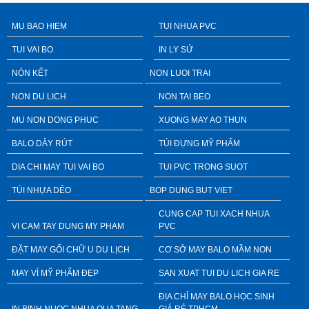
MU BAO HIEM
TUI NHUA PVC
TUI VAI BO
IN LY SỨ
NÓN KẾT
NON LUOI TRAI
NON DU LICH
NON TAI BEO
MU NON DONG PHUC
XUONG MAY AO THUN
BALO DÂY RÚT
TÚI ĐỰNG MỸ PHẨM
DIA CHI MAY TUI VAI BO
TUI PVC TRONG SUOT
TÚI NHỰA DẺO
BOP DUNG BUT VIET
CUNG CAP TUI XACH NHUA
VI CAM TAY DUNG MY PHAM
PVC
ĐẶT MAY GỐI CHỮ U DU LỊCH
CƠ SỞ MAY BALO MẦM NON
MAY VÍ MỸ PHẨM ĐẸP
SAN XUAT TUI DU LICH GIA RE
ĐỊA CHỈ MAY BALO HỌC SINH