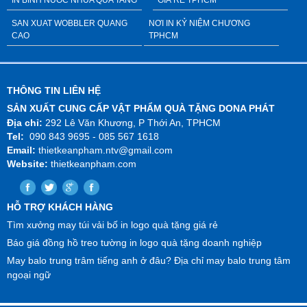
IN BINH NUOC NHUA QUA TANG
GIÁ RẺ TPHCM
SAN XUAT WOBBLER QUANG
NƠI IN KỶ NIỆM CHƯƠNG
CAO
TPHCM
THÔNG TIN LIÊN HỆ
SẢN XUẤT CUNG CẤP VẬT PHẨM QUÀ TẶNG DONA PHÁT
Địa chỉ:
292 Lê Văn Khương, P Thới An, TPHCM
Tel:
090 843 9695 - 085 567 1618
Email:
thietkeanpham.ntv@gmail.com
Website:
thietkeanpham.com
HỖ TRỢ KHÁCH HÀNG
Tìm xưởng may túi vải bố in logo quà tặng giá rẻ
Báo giá đồng hồ treo tường in logo quà tặng doanh nghiệp
May balo trung trâm tiếng anh ở đâu? Địa chỉ may balo trung tâm
ngoại ngữ