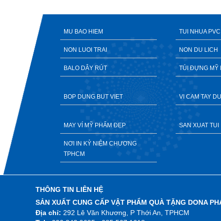
MU BAO HIEM
TUI NHUA PVC
NON LUOI TRAI
NON DU LICH
BALO DÂY RÚT
TÚI ĐỰNG MỸ
BOP DUNG BUT VIET
VI CAM TAY 
MAY VÍ MỸ PHẨM ĐẸP
SAN XUAT TUI 
NƠI IN KỶ NIỆM CHƯƠNG
TPHCM
THÔNG TIN LIÊN HỆ
SẢN XUẤT CUNG CẤP VẬT PHẨM QUÀ TẶNG DONA PH
Địa chỉ:
292 Lê Văn Khương, P Thới An, TPHCM