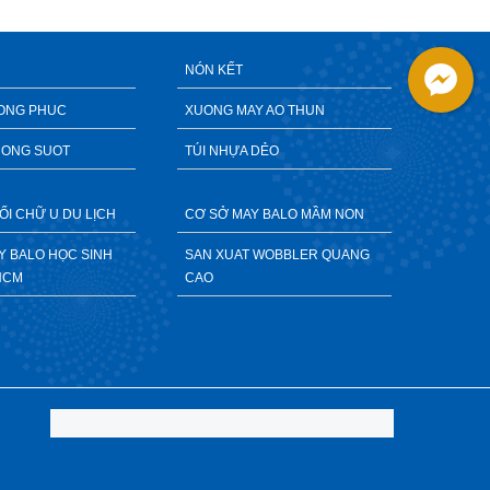
NÓN KẾT
ONG PHUC
XUONG MAY AO THUN
RONG SUOT
TÚI NHỰA DẺO
ỐI CHỮ U DU LỊCH
CƠ SỞ MAY BALO MẦM NON
AY BALO HỌC SINH
SAN XUAT WOBBLER QUANG
HCM
CAO