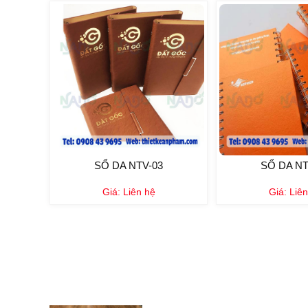
SỔ DA NTV-03
SỔ DA NT
Giá:
Liên hệ
Giá:
Liên