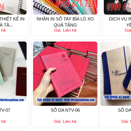
HIẾT KẾ IN
NHẬN IN SỔ TAY BÌA LÒ XO
DỊCH VỤ 
 TẶ...
QUÀ TẶNG
Y
 hệ
Giá:
Liên hệ
Gi
TV-07
SỔ DA NTV-06
SỔ DA
 hệ
Giá:
Liên hệ
Giá: