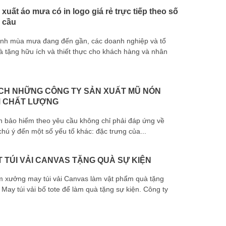
xuất áo mưa có in logo giá rẻ trực tiếp theo số
 cầu
ảnh mùa mưa đang đến gần, các doanh nghiệp và tổ
tặng hữu ích và thiết thực cho khách hàng và nhân
vải bố dây 
CH NHỮNG CÔNG TY SẢN XUẤT MŨ NÓN
M CHẤT LƯỢNG
n bảo hiểm theo yêu cầu không chỉ phải đáp ứng về
tay quà tặn
hú ý đến một số yếu tố khác: đặc trưng của...
 TÚI VẢI CANVAS TẶNG QUÀ SỰ KIỆN
m xưởng may túi vải Canvas làm vật phẩm quà tặng
May túi vải bố tote để làm quà tặng sự kiện. Công ty
chuyên cun