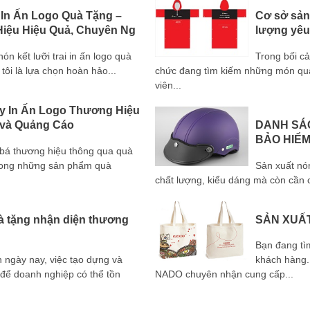
 In Ấn Logo Quà Tặng –
Cơ sở sản 
iệu Hiệu Quả, Chuyên Ng
lượng yêu
 kết lưỡi trai in ấn logo quà
Trong bối c
tôi là lựa chọn hoàn hảo...
chức đang tìm kiếm những món quà 
viên...
y In Ấn Logo Thương Hiệu
 và Quảng Cáo
DANH SÁ
BẢO HIỂ
g bá thương hiệu thông qua quà
trong những sản phẩm quà
Sản xuất nó
chất lượng, kiểu dáng mà còn cần c
uà tặng nhận diện thương
SẢN XUẤT
Bạn đang tì
h ngày nay, việc tạo dựng và
khách hàng. 
 để doanh nghiệp có thể tồn
NADO chuyên nhận cung cấp...