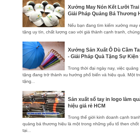
i Đồng
Xưởng May Nón Kết Lưỡi Trai
Giải Pháp Quảng Bá Thương H
m gia
Nếu bạn đang tìm kiếm xưởng may nón
tính
tặng uy tín, chất lượng cao với giá thành cạnh tranh, chúng 
Xưởng Sản Xuất Ô Dù Cầm Ta
- Giải Pháp Quà Tặng Sự Kiện
 sản
Trong thời đại ngày nay, việc quản
 với tất
tặng đang trở thành xu hướng phổ biến và hiệu quả. Một 
tặng...
Sản xuất sổ tay in logo làm q
Bình
hiệu giá rẻ HCM
Trong thế giới kinh doanh cạnh tran
p, sự
quảng bá thương hiệu là một trong những yếu tố then chốt
 mà còn
tại...