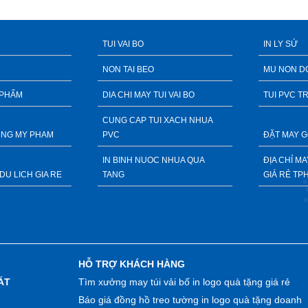
TUI VAI BO
IN LY SỨ
NON TAI BEO
MU NON D
 PHẨM
DIA CHI MAY TUI VAI BO
TUI PVC T
CUNG CAP TUI XACH NHUA
DUNG MY PHAM
PVC
ĐẶT MAY G
IN BINH NUOC NHUA QUA
ĐỊA CHỈ M
DU LICH GIA RE
TANG
GIÁ RẺ TP
HỖ TRỢ KHÁCH HÀNG
ÁT
Tìm xưởng may túi vải bố in logo quà tặng giá rẻ
Báo giá đồng hồ treo tường in logo quà tặng doanh