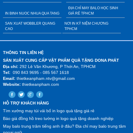
ĐỊA CHỈ MAY BALO HỌC SINH
IN BINH NUOC NHUA QUA TANG
GIÁ RẺ TPHCM
SAN XUAT WOBBLER QUANG
NƠI IN KỶ NIỆM CHƯƠNG
CAO
TPHCM
THÔNG TIN LIÊN HỆ
SẢN XUẤT CUNG CẤP VẬT PHẨM QUÀ TẶNG DONA PHÁT
Địa chỉ:
292 Lê Văn Khương, P Thới An, TPHCM
Tel:
090 843 9695 - 085 567 1618
Email:
thietkeanpham.ntv@gmail.com
Website:
thietkeanpham.com
HỖ TRỢ KHÁCH HÀNG
Tìm xưởng may túi vải bố in logo quà tặng giá rẻ
Báo giá đồng hồ treo tường in logo quà tặng doanh nghiệp
May balo trung trâm tiếng anh ở đâu? Địa chỉ may balo trung tâm
ngoại ngữ