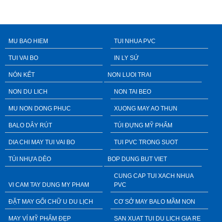
MU BAO HIEM
TUI NHUA PVC
TUI VAI BO
IN LY SỨ
NÓN KẾT
NON LUOI TRAI
NON DU LICH
NON TAI BEO
MU NON DONG PHUC
XUONG MAY AO THUN
BALO DÂY RÚT
TÚI ĐỰNG MỸ PHẨM
DIA CHI MAY TUI VAI BO
TUI PVC TRONG SUOT
TÚI NHỰA DẺO
BOP DUNG BUT VIET
CUNG CAP TUI XACH NHUA
VI CAM TAY DUNG MY PHAM
PVC
ĐẶT MAY GỐI CHỮ U DU LỊCH
CƠ SỞ MAY BALO MẦM NON
MAY VÍ MỸ PHẨM ĐẸP
SAN XUAT TUI DU LICH GIA RE