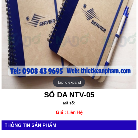
Tap to expand
Tap to expand
SỔ DA NTV-05
Mã số:
Giá :
Liên Hệ
THÔNG TIN SẢN PHẨM