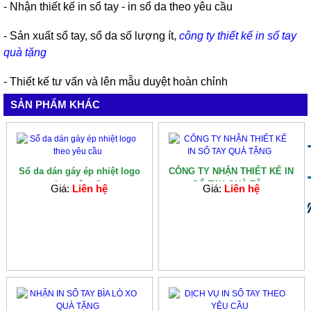
- Nhận thiết kế in sổ tay - in sổ da theo yêu cầu
- Sản xuất sổ tay, sổ da số lượng ít,
công ty thiết kế in sổ tay
quà tặng
- Thiết kế tư vấn và lên mẫu duyệt hoàn chỉnh
SẢN PHẨM KHÁC
Sổ da dán gáy ép nhiệt logo
CÔNG TY NHẬN THIẾT KẾ IN
theo yêu cầu
SỔ TAY QUÀ TẶ...
Giá:
Liên hệ
Giá:
Liên hệ