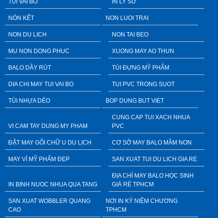
TUI VAI BO
IN LY SỨ
NÓN KẾT
NON LUOI TRAI
NON DU LICH
NON TAI BEO
MU NON DONG PHUC
XUONG MAY AO THUN
BALO DÂY RÚT
TÚI ĐỰNG MỸ PHẨM
DIA CHI MAY TUI VAI BO
TUI PVC TRONG SUOT
TÚI NHỰA DẺO
BOP DUNG BUT VIET
CUNG CAP TUI XACH NHUA
VI CAM TAY DUNG MY PHAM
PVC
ĐẶT MAY GỐI CHỮ U DU LỊCH
CƠ SỞ MAY BALO MẦM NON
MAY VÍ MỸ PHẨM ĐẸP
SAN XUAT TUI DU LICH GIA RE
ĐỊA CHỈ MAY BALO HỌC SINH
IN BINH NUOC NHUA QUA TANG
GIÁ RẺ TPHCM
SAN XUAT WOBBLER QUANG
NƠI IN KỶ NIỆM CHƯƠNG
CAO
TPHCM