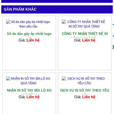
SẢN PHẨM KHÁC
Sổ da dán gáy ép nhiệt logo
CÔNG TY NHẬN THIẾT KẾ IN
theo yêu cầu
SỔ TAY QUÀ TẶ...
Giá:
Liên hệ
Giá:
Liên hệ
NHẬN IN SỔ TAY BÌA LÒ XO
DỊCH VỤ IN SỔ TAY THEO YÊU
QUÀ TẶNG
CẦU
Giá:
Liên hệ
Giá:
Liên hệ