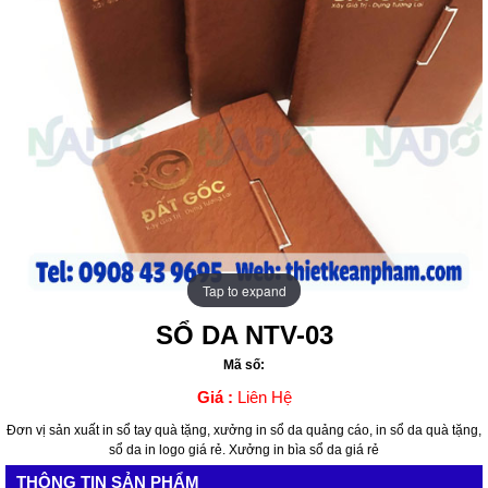
Tap to expand
Tap to expand
SỔ DA NTV-03
Mã số:
Giá :
Liên Hệ
Đơn vị sản xuất in sổ tay quà tặng, xưởng in sổ da quảng cáo, in sổ da quà tặng,
sổ da in logo giá rẻ. Xưởng in bìa sổ da giá rẻ
THÔNG TIN SẢN PHẨM