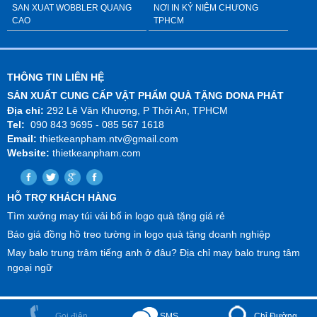
SAN XUAT WOBBLER QUANG
NƠI IN KỶ NIỆM CHƯƠNG
CAO
TPHCM
THÔNG TIN LIÊN HỆ
SẢN XUẤT CUNG CẤP VẬT PHẨM QUÀ TẶNG DONA PHÁT
Địa chỉ:
292 Lê Văn Khương, P Thới An, TPHCM
Tel:
090 843 9695 - 085 567 1618
Email:
thietkeanpham.ntv@gmail.com
Website:
thietkeanpham.com
HỖ TRỢ KHÁCH HÀNG
Tìm xưởng may túi vải bố in logo quà tặng giá rẻ
Báo giá đồng hồ treo tường in logo quà tặng doanh nghiệp
May balo trung trâm tiếng anh ở đâu? Địa chỉ may balo trung tâm
ngoại ngữ
SMS
Gọi điện
Chỉ Đường