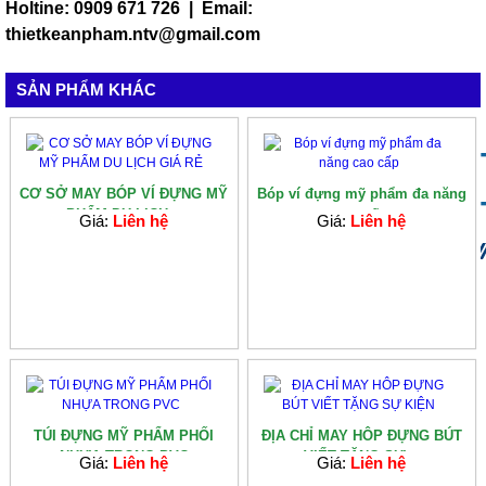
Holtine: 0909 671 726 | Email:
thietkeanpham.ntv@gmail.com
SẢN PHẨM KHÁC
CƠ SỞ MAY BÓP VÍ ĐỰNG MỸ
Bóp ví đựng mỹ phẩm đa năng
PHẨM DU LỊCH...
cao cấp
Giá:
Liên hệ
Giá:
Liên hệ
TÚI ĐỰNG MỸ PHẨM PHỐI
ĐỊA CHỈ MAY HÔP ĐỰNG BÚT
NHỰA TRONG PVC
VIẾT TẶNG SỰ...
Giá:
Liên hệ
Giá:
Liên hệ