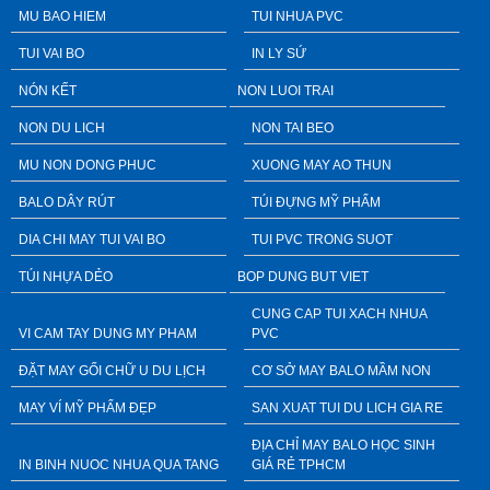
MU BAO HIEM
TUI NHUA PVC
TUI VAI BO
IN LY SỨ
NÓN KẾT
NON LUOI TRAI
NON DU LICH
NON TAI BEO
MU NON DONG PHUC
XUONG MAY AO THUN
BALO DÂY RÚT
TÚI ĐỰNG MỸ PHẨM
DIA CHI MAY TUI VAI BO
TUI PVC TRONG SUOT
TÚI NHỰA DẺO
BOP DUNG BUT VIET
CUNG CAP TUI XACH NHUA
VI CAM TAY DUNG MY PHAM
PVC
ĐẶT MAY GỐI CHỮ U DU LỊCH
CƠ SỞ MAY BALO MẦM NON
MAY VÍ MỸ PHẨM ĐẸP
SAN XUAT TUI DU LICH GIA RE
ĐỊA CHỈ MAY BALO HỌC SINH
IN BINH NUOC NHUA QUA TANG
GIÁ RẺ TPHCM