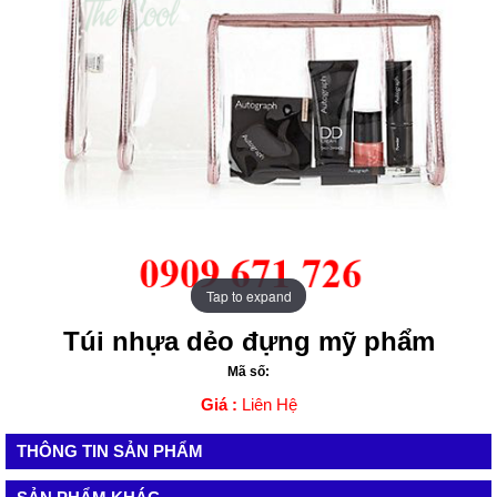
Tap to expand
Tap to expand
Túi nhựa dẻo đựng mỹ phẩm
Mã số:
Giá :
Liên Hệ
THÔNG TIN SẢN PHẨM