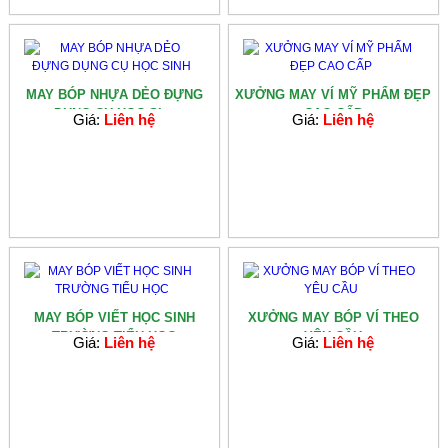
MAY BÓP NHỰA DẺO ĐỰNG
XƯỞNG MAY VÍ MỸ PHẨM ĐẸP
DỤNG CỤ HỌC SI...
CAO CẤP
Giá:
Liên hệ
Giá:
Liên hệ
MAY BÓP VIẾT HỌC SINH
XƯỞNG MAY BÓP VÍ THEO
TRƯỜNG TIỂU HỌC
YÊU CẦU
Giá:
Liên hệ
Giá:
Liên hệ