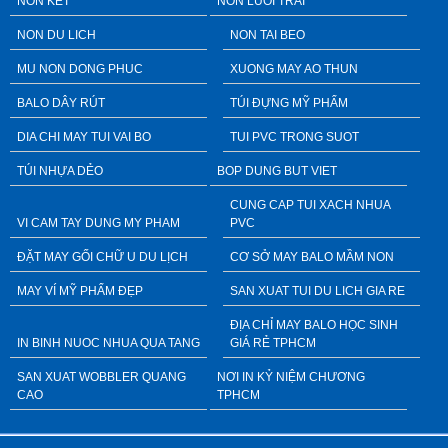
NÓN KẾT
NON LUOI TRAI
NON DU LICH
NON TAI BEO
MU NON DONG PHUC
XUONG MAY AO THUN
BALO DÂY RÚT
TÚI ĐỰNG MỸ PHẨM
DIA CHI MAY TUI VAI BO
TUI PVC TRONG SUOT
TÚI NHỰA DẺO
BOP DUNG BUT VIET
CUNG CAP TUI XACH NHUA
VI CAM TAY DUNG MY PHAM
PVC
ĐẶT MAY GỐI CHỮ U DU LỊCH
CƠ SỞ MAY BALO MẦM NON
MAY VÍ MỸ PHẨM ĐẸP
SAN XUAT TUI DU LICH GIA RE
ĐỊA CHỈ MAY BALO HỌC SINH
IN BINH NUOC NHUA QUA TANG
GIÁ RẺ TPHCM
SAN XUAT WOBBLER QUANG
NƠI IN KỶ NIỆM CHƯƠNG
CAO
TPHCM