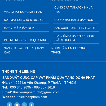
CUNG CAP TUI XACH NHUA
VI CAM TAY DUNG MY PHAM
PVC
ĐẶT MAY GỐI CHỮ U DU LỊCH
CƠ SỞ MAY BALO MẦM NON
MAY VÍ MỸ PHẨM ĐẸP
SAN XUAT TUI DU LICH GIA RE
ĐỊA CHỈ MAY BALO HỌC SINH
IN BINH NUOC NHUA QUA TANG
GIÁ RẺ TPHCM
SAN XUAT WOBBLER QUANG
NƠI IN KỶ NIỆM CHƯƠNG
CAO
TPHCM
THÔNG TIN LIÊN HỆ
SẢN XUẤT CUNG CẤP VẬT PHẨM QUÀ TẶNG DONA PHÁT
Địa chỉ:
292 Lê Văn Khương, P Thới An, TPHCM
Tel:
090 843 9695 - 085 567 1618
Email:
thietkeanpham.ntv@gmail.com
Website:
thietkeanpham.com