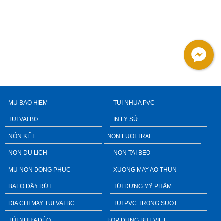
MU BAO HIEM
TUI NHUA PVC
TUI VAI BO
IN LY SỨ
NÓN KẾT
NON LUOI TRAI
NON DU LICH
NON TAI BEO
MU NON DONG PHUC
XUONG MAY AO THUN
BALO DÂY RÚT
TÚI ĐỰNG MỸ PHẨM
DIA CHI MAY TUI VAI BO
TUI PVC TRONG SUOT
TÚI NHỰA DẺO
BOP DUNG BUT VIET