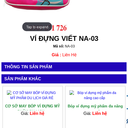
Tap to expand
Tap to expand
VÍ ĐỰNG VIẾT NA-03
Mã số:
NA-03
Giá :
Liên Hệ
THÔNG TIN SẢN PHẨM
SẢN PHẨM KHÁC
CƠ SỞ MAY BÓP VÍ ĐỰNG MỸ
Bóp ví đựng mỹ phẩm đa năng
PHẨM DU LỊCH...
cao cấp
Giá:
Liên hệ
Giá:
Liên hệ