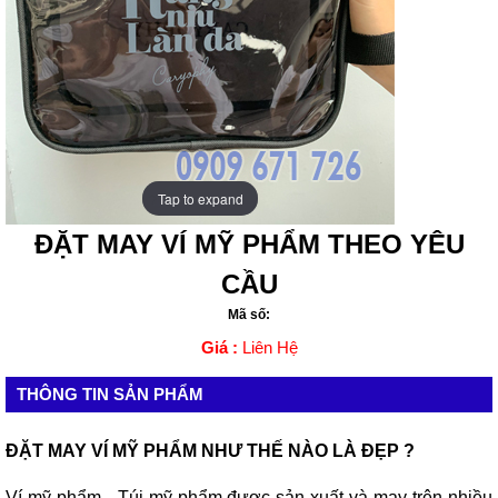
Tap to expand
Tap to expand
ĐẶT MAY VÍ MỸ PHẨM THEO YÊU
CẦU
Mã số:
Giá :
Liên Hệ
THÔNG TIN SẢN PHẨM
ĐẶT MAY VÍ MỸ PHẨM NHƯ THẾ NÀO LÀ ĐẸP ?
Ví mỹ phẩm - Túi mỹ phẩm được sản xuất và may trên nhiều