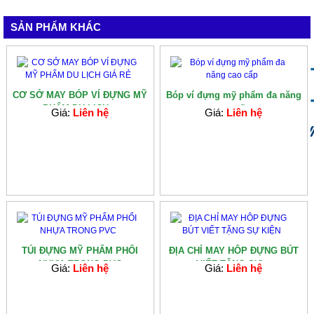
SẢN PHẨM KHÁC
CƠ SỞ MAY BÓP VÍ ĐỰNG MỸ
Bóp ví đựng mỹ phẩm đa năng
PHẨM DU LỊCH...
cao cấp
Giá:
Liên hệ
Giá:
Liên hệ
TÚI ĐỰNG MỸ PHẨM PHỐI
ĐỊA CHỈ MAY HÔP ĐỰNG BÚT
NHỰA TRONG PVC
VIẾT TẶNG SỰ...
Giá:
Liên hệ
Giá:
Liên hệ