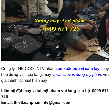
Công ty THE COOL NTV nhận
sản xuất bóp ví cầm tay
, may
bóp đựng viết quà tặng, may
ví vải canvas đựng mỹ phẩm
với
giá thành tốt nhất hiện nay
Liên hệ đặt may ví túi mỹ phẩm vui lòng liên hệ: 0909 671
726
Email: thietkeanpham.ntv@gmail.com