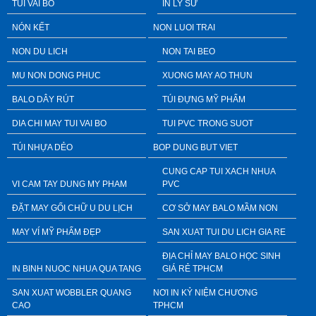
TUI VAI BO
IN LY SỨ
NÓN KẾT
NON LUOI TRAI
NON DU LICH
NON TAI BEO
MU NON DONG PHUC
XUONG MAY AO THUN
BALO DÂY RÚT
TÚI ĐỰNG MỸ PHẨM
DIA CHI MAY TUI VAI BO
TUI PVC TRONG SUOT
TÚI NHỰA DẺO
BOP DUNG BUT VIET
CUNG CAP TUI XACH NHUA
VI CAM TAY DUNG MY PHAM
PVC
ĐẶT MAY GỐI CHỮ U DU LỊCH
CƠ SỞ MAY BALO MẦM NON
MAY VÍ MỸ PHẨM ĐẸP
SAN XUAT TUI DU LICH GIA RE
ĐỊA CHỈ MAY BALO HỌC SINH
IN BINH NUOC NHUA QUA TANG
GIÁ RẺ TPHCM
SAN XUAT WOBBLER QUANG
NƠI IN KỶ NIỆM CHƯƠNG
CAO
TPHCM