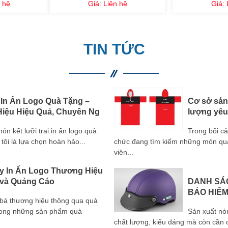
 hệ
Giá:
Liên hệ
Giá:
TIN TỨC
 In Ấn Logo Quà Tặng –
Cơ sở sản 
iệu Hiệu Quả, Chuyên Ng
lượng yêu
 kết lưỡi trai in ấn logo quà
Trong bối c
tôi là lựa chọn hoàn hảo...
chức đang tìm kiếm những món quà 
viên...
y In Ấn Logo Thương Hiệu
 và Quảng Cáo
DANH SÁ
BẢO HIỂ
g bá thương hiệu thông qua quà
trong những sản phẩm quà
Sản xuất nó
chất lượng, kiểu dáng mà còn cần c