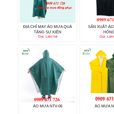
ĐỊA CHỈ MAY ÁO MƯA QUÀ
SẢN XUẤT ÁO
TẶNG SỰ KIỆN
HÔN
Giá:
Liên hệ
Giá:
Liên
ÁO MƯA NTV-06
ÁO MƯA N