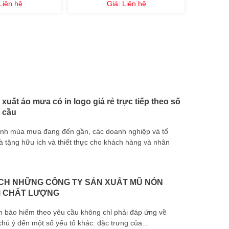
Liên hệ
Giá:
Liên hệ
xuất áo mưa có in logo giá rẻ trực tiếp theo số
 cầu
ảnh mùa mưa đang đến gần, các doanh nghiệp và tổ
tặng hữu ích và thiết thực cho khách hàng và nhân
vải bố dây 
CH NHỮNG CÔNG TY SẢN XUẤT MŨ NÓN
M CHẤT LƯỢNG
n bảo hiểm theo yêu cầu không chỉ phải đáp ứng về
tay quà tặn
hú ý đến một số yếu tố khác: đặc trưng của...