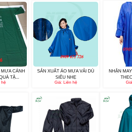
 MƯA CÁNH
SẢN XUẤT ÁO MƯA VẢI DÙ
NHẬN MAY
QUÀ TẶ...
SIÊU NHẸ
THEO
 hệ
Giá:
Liên hệ
Gi