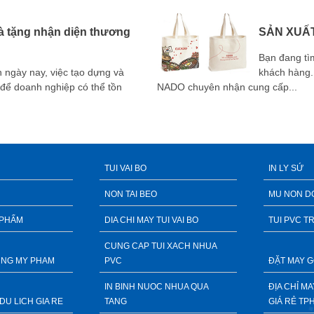
uà tặng nhận diện thương
SẢN XUẤT
Bạn đang tì
h ngày nay, việc tạo dựng và
khách hàng. 
 để doanh nghiệp có thể tồn
NADO chuyên nhận cung cấp...
TUI VAI BO
IN LY SỨ
NON TAI BEO
MU NON D
 PHẨM
DIA CHI MAY TUI VAI BO
TUI PVC T
CUNG CAP TUI XACH NHUA
DUNG MY PHAM
PVC
ĐẶT MAY G
IN BINH NUOC NHUA QUA
ĐỊA CHỈ M
DU LICH GIA RE
TANG
GIÁ RẺ TP