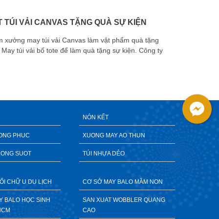
 TÚI VẢI CANVAS TẶNG QUÀ SỰ KIỆN
m xưởng may túi vải Canvas làm vật phẩm quà tặng
May túi vải bố tote để làm quà tặng sự kiện. Công ty
chuyên cun
NÓN KẾT
ONG PHUC
XUONG MAY AO THUN
RONG SUOT
TÚI NHỰA DẺO
ỐI CHỮ U DU LỊCH
CƠ SỞ MAY BALO MẦM NON
AY BALO HỌC SINH
SAN XUAT WOBBLER QUANG
HCM
CAO