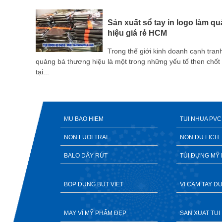
Sản xuất sổ tay in logo làm q
Bình
hiệu giá rẻ HCM
Trong thế giới kinh doanh cạnh tran
p, sự
quảng bá thương hiệu là một trong những yếu tố then chốt
 mà còn
tại...
MU BAO HIEM
TUI NHUA PVC
NON LUOI TRAI
NON DU LICH
BALO DÂY RÚT
TÚI ĐỰNG MỸ
BOP DUNG BUT VIET
VI CAM TAY 
MAY VÍ MỸ PHẨM ĐẸP
SAN XUAT TUI 