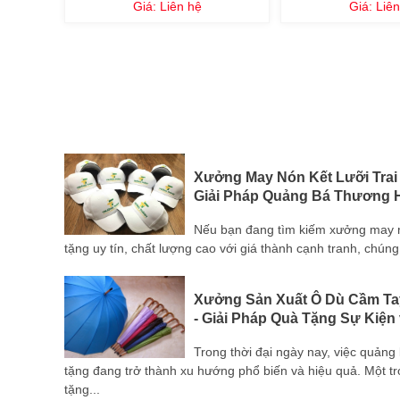
Giá:
Liên hệ
Giá:
Liên
i Đồng
Xưởng May Nón Kết Lưỡi Trai
Giải Pháp Quảng Bá Thương H
m gia
Nếu bạn đang tìm kiếm xưởng may nón
tính
tặng uy tín, chất lượng cao với giá thành cạnh tranh, chúng 
Xưởng Sản Xuất Ô Dù Cầm Ta
- Giải Pháp Quà Tặng Sự Kiện
 sản
Trong thời đại ngày nay, việc quản
 với tất
tặng đang trở thành xu hướng phổ biến và hiệu quả. Một 
tặng...