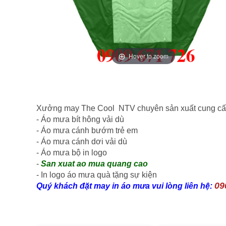
Hover to zoom
Xưởng may The Cool NTV chuyên sản xuất cung cấ
- Áo mưa bít hông vải dù
- Áo mưa cánh bướm trẻ em
- Áo mưa cánh dơi vải dù
- Áo mưa bộ in logo
-
San xuat ao mua quang cao
- In logo áo mưa quà tặng sự kiện
09
Quý khách đặt may in áo mưa vui lòng liên hệ: