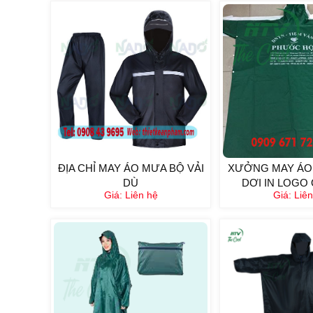
ĐỊA CHỈ MAY ÁO MƯA BỘ VẢI
XƯỞNG MAY ÁO
DÙ
DƠI IN LOGO 
Giá:
Liên hệ
Giá:
Liên