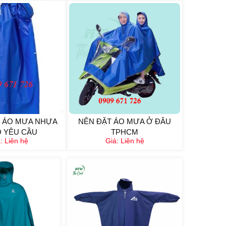
 ÁO MƯA NHỰA
NÊN ĐẶT ÁO MƯA Ở ĐÂU
 YÊU CẦU
TPHCM
á:
Liên hệ
Giá:
Liên hệ