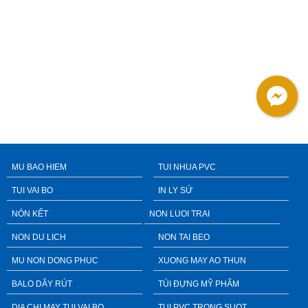
MU BAO HIEM
TUI NHUA PVC
TUI VAI BO
IN LY SỨ
NÓN KẾT
NON LUOI TRAI
NON DU LICH
NON TAI BEO
MU NON DONG PHUC
XUONG MAY AO THUN
BALO DÂY RÚT
TÚI ĐỰNG MỸ PHẨM
DIA CHI MAY TUI VAI BO
TUI PVC TRONG SUOT