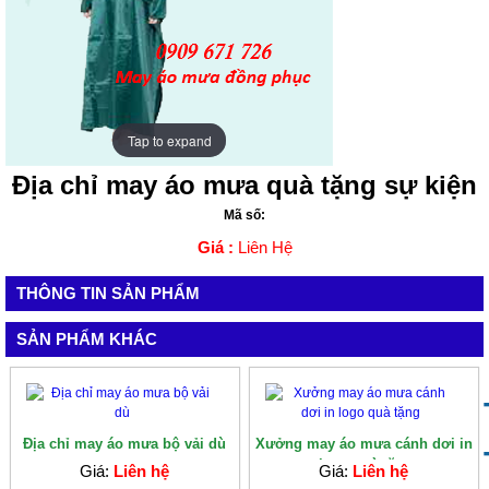
Tap to expand
Tap to expand
Địa chỉ may áo mưa quà tặng sự kiện
Mã số:
Giá :
Liên Hệ
THÔNG TIN SẢN PHẨM
SẢN PHẨM KHÁC
Địa chỉ may áo mưa bộ vải dù
Xưởng may áo mưa cánh dơi in
logo quà tặ...
Giá:
Liên hệ
Giá:
Liên hệ