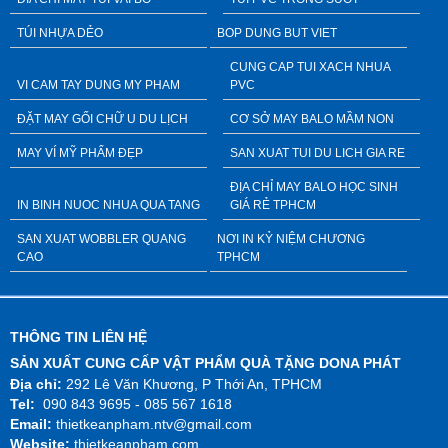
TÚI NHỰA DẺO
BOP DUNG BUT VIET
CUNG CAP TUI XACH NHUA
VI CAM TAY DUNG MY PHAM
PVC
ĐẶT MAY GỐI CHỮ U DU LỊCH
CƠ SỞ MAY BALO MẦM NON
MAY VÍ MỸ PHẨM ĐẸP
SAN XUAT TUI DU LICH GIA RE
ĐỊA CHỈ MAY BALO HỌC SINH
IN BINH NUOC NHUA QUA TANG
GIÁ RẺ TPHCM
SAN XUAT WOBBLER QUANG
NƠI IN KỶ NIỆM CHƯƠNG
CAO
TPHCM
THÔNG TIN LIÊN HỆ
SẢN XUẤT CUNG CẤP VẬT PHẨM QUÀ TẶNG DONA PHÁT
Địa chỉ:
292 Lê Văn Khương, P Thới An, TPHCM
Tel:
090 843 9695 - 085 567 1618
Email:
thietkeanpham.ntv@gmail.com
Website:
thietkeanpham.com