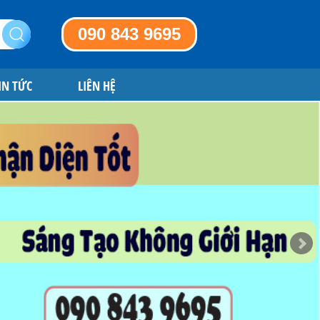
090 843 9695
IN TỨC
LIÊN HỆ