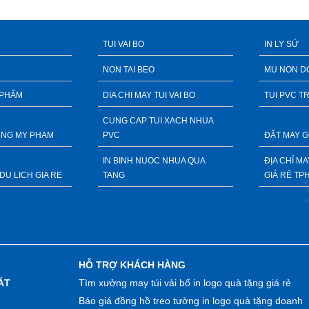
TUI VAI BO
IN LY SỨ
NON TAI BEO
MU NON D
 PHẨM
DIA CHI MAY TUI VAI BO
TUI PVC T
CUNG CAP TUI XACH NHUA
DUNG MY PHAM
PVC
ĐẶT MAY G
IN BINH NUOC NHUA QUA
ĐỊA CHỈ M
DU LICH GIA RE
TANG
GIÁ RẺ TP
HỖ TRỢ KHÁCH HÀNG
ÁT
Tìm xưởng may túi vải bố in logo quà tặng giá rẻ
Báo giá đồng hồ treo tường in logo quà tặng doanh