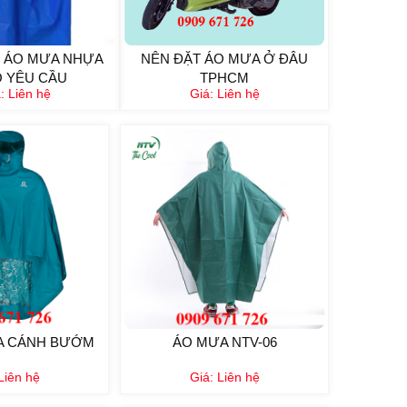
 ÁO MƯA NHỰA
NÊN ĐẶT ÁO MƯA Ở ĐÂU
 YÊU CẦU
TPHCM
á:
Liên hệ
Giá:
Liên hệ
A CÁNH BƯỚM
ÁO MƯA NTV-06
Liên hệ
Giá:
Liên hệ