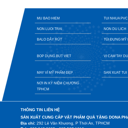
MU BAO HIEM
TUI NHUA PVC
NON LUOI TRAI
NON DU LICH
BALO DÂY RÚT
TÚI ĐỰNG MỸ
BOP DUNG BUT VIET
VI CAM TAY 
MAY VÍ MỸ PHẨM ĐẸP
SAN XUAT TUI 
NƠI IN KỶ NIỆM CHƯƠNG
TPHCM
THÔNG TIN LIÊN HỆ
SẢN XUẤT CUNG CẤP VẬT PHẨM QUÀ TẶNG DONA PH
Địa chỉ:
292 Lê Văn Khương, P Thới An, TPHCM