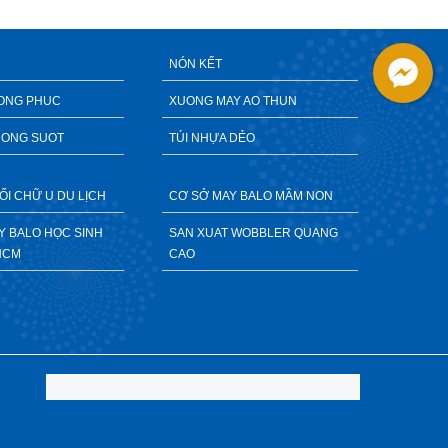
NÓN KẾT
ONG PHUC
XUONG MAY AO THUN
RONG SUOT
TÚI NHỰA DẺO
ỐI CHỮ U DU LỊCH
CƠ SỞ MAY BALO MẦM NON
AY BALO HỌC SINH
SAN XUAT WOBBLER QUANG
HCM
CAO