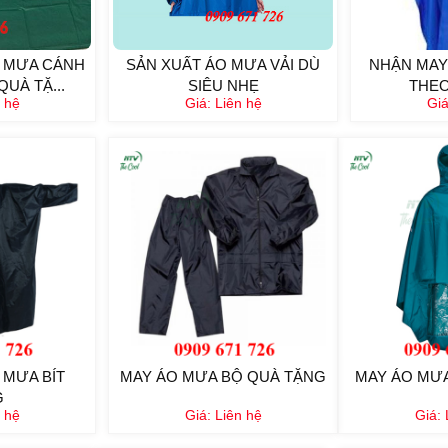
 MƯA CÁNH
SẢN XUẤT ÁO MƯA VẢI DÙ
NHẬN MAY
QUÀ TẶ...
SIÊU NHẸ
THEO
 hệ
Giá:
Liên hệ
Gi
 MƯA BÍT
MAY ÁO MƯA BỘ QUÀ TẶNG
MAY ÁO MƯ
G
 hệ
Giá:
Liên hệ
Giá: