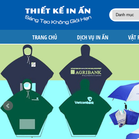
TRANG CHỦ
DỊCH VỤ IN ẤN
VẬT