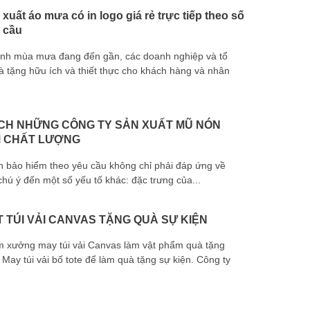
xuất áo mưa có in logo giá rẻ trực tiếp theo số
 cầu
ảnh mùa mưa đang đến gần, các doanh nghiệp và tổ
tặng hữu ích và thiết thực cho khách hàng và nhân
vải bố dây 
CH NHỮNG CÔNG TY SẢN XUẤT MŨ NÓN
M CHẤT LƯỢNG
n bảo hiểm theo yêu cầu không chỉ phải đáp ứng về
tay quà tặn
hú ý đến một số yếu tố khác: đặc trưng của...
 TÚI VẢI CANVAS TẶNG QUÀ SỰ KIỆN
m xưởng may túi vải Canvas làm vật phẩm quà tặng
May túi vải bố tote để làm quà tặng sự kiện. Công ty
chuyên cun