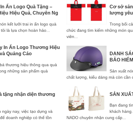
 In Ấn Logo Quà Tặng –
Cơ sở sản 
iệu Hiệu Quả, Chuyên Ng
lượng yêu
 kết lưỡi trai in ấn logo quà
Trong bối c
tôi là lựa chọn hoàn hảo...
chức đang tìm kiếm những món quà 
viên...
y In Ấn Logo Thương Hiệu
 và Quảng Cáo
DANH SÁ
BẢO HIỂ
g bá thương hiệu thông qua quà
trong những sản phẩm quà
Sản xuất nó
chất lượng, kiểu dáng mà còn cần c
uà tặng nhận diện thương
SẢN XUẤT
Bạn đang tì
h ngày nay, việc tạo dựng và
khách hàng. 
 để doanh nghiệp có thể tồn
NADO chuyên nhận cung cấp...