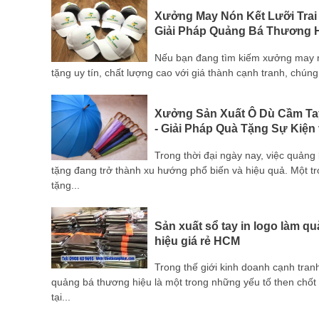
i Đồng
Xưởng May Nón Kết Lưỡi Trai
Giải Pháp Quảng Bá Thương H
m gia
Nếu bạn đang tìm kiếm xưởng may nón
tính
tặng uy tín, chất lượng cao với giá thành cạnh tranh, chúng 
Xưởng Sản Xuất Ô Dù Cầm Ta
- Giải Pháp Quà Tặng Sự Kiện
 sản
Trong thời đại ngày nay, việc quản
 với tất
tặng đang trở thành xu hướng phổ biến và hiệu quả. Một 
tặng...
Sản xuất sổ tay in logo làm q
Bình
hiệu giá rẻ HCM
Trong thế giới kinh doanh cạnh tran
p, sự
quảng bá thương hiệu là một trong những yếu tố then chốt
 mà còn
tại...