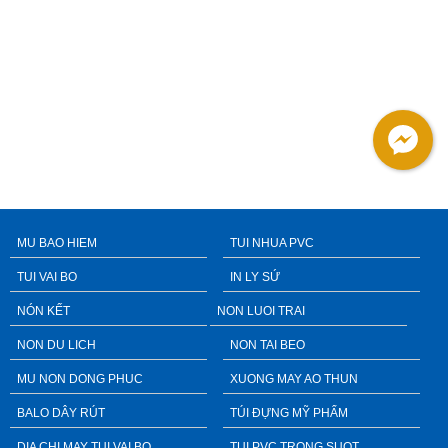
MU BAO HIEM
TUI NHUA PVC
TUI VAI BO
IN LY SỨ
NÓN KẾT
NON LUOI TRAI
NON DU LICH
NON TAI BEO
MU NON DONG PHUC
XUONG MAY AO THUN
BALO DÂY RÚT
TÚI ĐỰNG MỸ PHẨM
DIA CHI MAY TUI VAI BO
TUI PVC TRONG SUOT