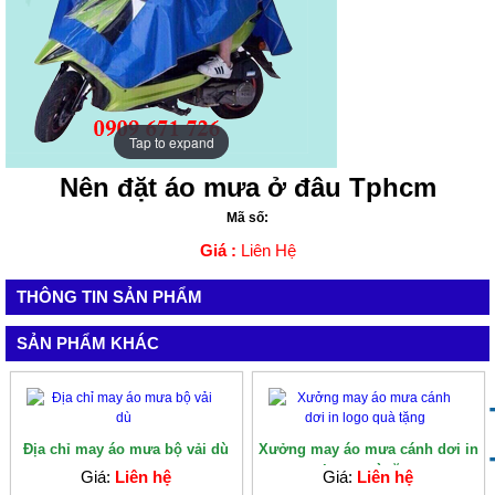
Tap to expand
Tap to expand
Nên đặt áo mưa ở đâu Tphcm
Mã số:
Giá :
Liên Hệ
THÔNG TIN SẢN PHẨM
SẢN PHẨM KHÁC
Địa chỉ may áo mưa bộ vải dù
Xưởng may áo mưa cánh dơi in
logo quà tặ...
Giá:
Liên hệ
Giá:
Liên hệ