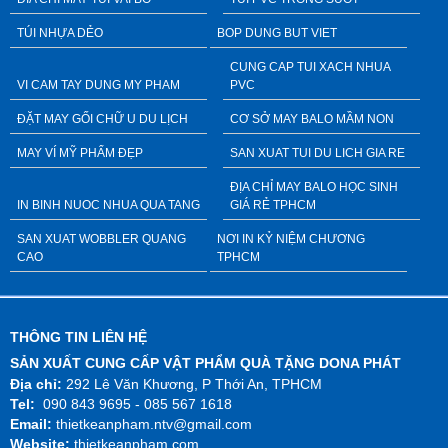
TÚI NHỰA DẺO
BOP DUNG BUT VIET
CUNG CAP TUI XACH NHUA
VI CAM TAY DUNG MY PHAM
PVC
ĐẶT MAY GỐI CHỮ U DU LỊCH
CƠ SỞ MAY BALO MẦM NON
MAY VÍ MỸ PHẨM ĐẸP
SAN XUAT TUI DU LICH GIA RE
ĐỊA CHỈ MAY BALO HỌC SINH
IN BINH NUOC NHUA QUA TANG
GIÁ RẺ TPHCM
SAN XUAT WOBBLER QUANG
NƠI IN KỶ NIỆM CHƯƠNG
CAO
TPHCM
THÔNG TIN LIÊN HỆ
SẢN XUẤT CUNG CẤP VẬT PHẨM QUÀ TẶNG DONA PHÁT
Địa chỉ:
292 Lê Văn Khương, P Thới An, TPHCM
Tel:
090 843 9695 - 085 567 1618
Email:
thietkeanpham.ntv@gmail.com
Website:
thietkeanpham.com