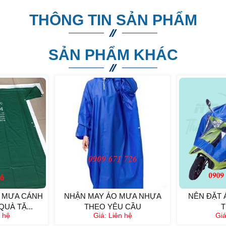
THÔNG TIN SẢN PHẨM
SẢN PHẨM KHÁC
 MƯA CÁNH
NHẬN MAY ÁO MƯA NHỰA
NÊN ĐẶT 
QUÀ TẶ...
THEO YÊU CẦU
 hệ
Giá:
Liên hệ
Gi