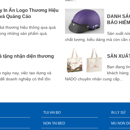
y In Ấn Logo Thương Hiệu
 và Quảng Cáo
DANH SÁ
BẢO HIỂ
g bá thương hiệu thông qua quà
trong những sản phẩm quà
Sản xuất nó
chất lượng, kiểu dáng mà còn cần c
uà tặng nhận diện thương
SẢN XUẤT
Bạn đang tì
h ngày nay, việc tạo dựng và
khách hàng. 
 để doanh nghiệp có thể tồn
NADO chuyên nhận cung cấp...
TUI VAI BO
IN LY SỨ
NON TAI BEO
MU NON D