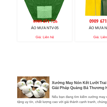
ÁO MƯA NTV-05
ÁO MƯA N
Giá:
Liên hệ
Giá:
Liên
i Đồng
Xưởng May Nón Kết Lưỡi Trai
Giải Pháp Quảng Bá Thương H
m gia
Nếu bạn đang tìm kiếm xưởng may nón
tính
tặng uy tín, chất lượng cao với giá thành cạnh tranh, chúng 