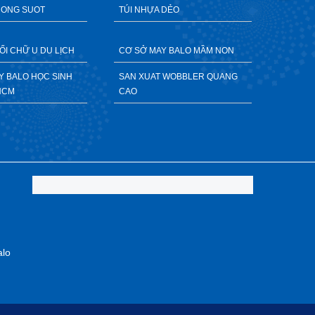
RONG SUOT
TÚI NHỰA DẺO
ỐI CHỮ U DU LỊCH
CƠ SỞ MAY BALO MẦM NON
AY BALO HỌC SINH
SAN XUAT WOBBLER QUANG
HCM
CAO
alo