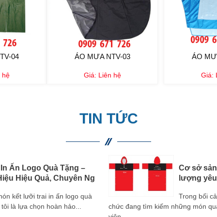
TV-04
ÁO MƯA NTV-03
ÁO MƯ
 hệ
Giá:
Liên hệ
Giá:
TIN TỨC
 In Ấn Logo Quà Tặng –
Cơ sở sản 
iệu Hiệu Quả, Chuyên Ng
lượng yêu
 kết lưỡi trai in ấn logo quà
Trong bối c
tôi là lựa chọn hoàn hảo...
chức đang tìm kiếm những món quà 
viên...