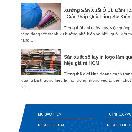
Xưởng Sản Xuất Ô Dù Cầm Ta
- Giải Pháp Quà Tặng Sự Kiện
 sản
Trong thời đại ngày nay, việc quản
 với tất
tặng đang trở thành xu hướng phổ biến và hiệu quả. Một 
tặng...
Sản xuất sổ tay in logo làm q
Bình
hiệu giá rẻ HCM
Trong thế giới kinh doanh cạnh tran
p, sự
quảng bá thương hiệu là một trong những yếu tố then chốt
 mà còn
tại...
MU BAO HIEM
TUI NHUA PVC
NON LUOI TRAI
NON DU LICH