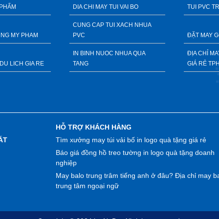
 PHẨM
DIA CHI MAY TUI VAI BO
TUI PVC T
CUNG CAP TUI XACH NHUA
DUNG MY PHAM
PVC
ĐẶT MAY G
IN BINH NUOC NHUA QUA
ĐỊA CHỈ M
DU LICH GIA RE
TANG
GIÁ RẺ TP
HỖ TRỢ KHÁCH HÀNG
ÁT
Tìm xưởng may túi vải bố in logo quà tặng giá rẻ
Báo giá đồng hồ treo tường in logo quà tặng doanh
nghiệp
May balo trung trâm tiếng anh ở đâu? Địa chỉ may b
trung tâm ngoại ngữ