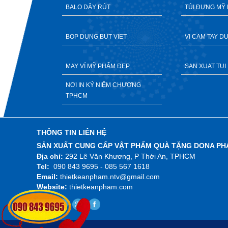
BALO DÂY RÚT
TÚI ĐỰNG MỸ
BOP DUNG BUT VIET
VI CAM TAY 
MAY VÍ MỸ PHẨM ĐẸP
SAN XUAT TUI 
NƠI IN KỶ NIỆM CHƯƠNG
TPHCM
THÔNG TIN LIÊN HỆ
SẢN XUẤT CUNG CẤP VẬT PHẨM QUÀ TẶNG DONA PH
Địa chỉ:
292 Lê Văn Khương, P Thới An, TPHCM
Tel:
090 843 9695 - 085 567 1618
Email:
thietkeanpham.ntv@gmail.com
Website:
thietkeanpham.com