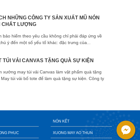
CH NHỮNG CÔNG TY SẢN XUẤT MŨ NÓN
M CHẤT LƯỢNG
n bảo hiểm theo yêu cầu không chỉ phải đáp ứng về
tay quà tặn
hú ý đến một số yếu tố khác: đặc trưng của...
 TÚI VẢI CANVAS TẶNG QUÀ SỰ KIỆN
m xưởng may túi vải Canvas làm vật phẩm quà tặng
May túi vải bố tote để làm quà tặng sự kiện. Công ty
chuyên cun
NÓN KẾT
ONG PHUC
XUONG MAY AO THUN