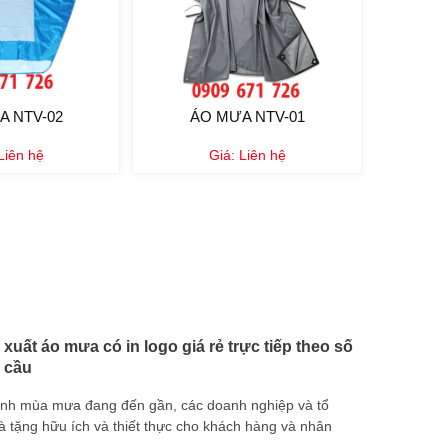
A NTV-02
ÁO MƯA NTV-01
Liên hệ
Giá:
Liên hệ
xuất áo mưa có in logo giá rẻ trực tiếp theo số
 cầu
ảnh mùa mưa đang đến gần, các doanh nghiệp và tổ
tặng hữu ích và thiết thực cho khách hàng và nhân
vải bố dây 